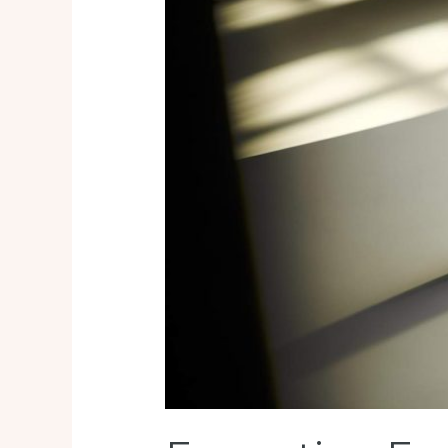
les
fonctionnalités
avancées