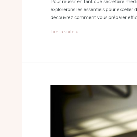
Pour réussir en tant que secrétaire médi
explorerons les essentiels pour exceller
découvrez comment vous préparer effica
Lire la suite »
Formation
Excel
:
maîtriser
les
bases
et