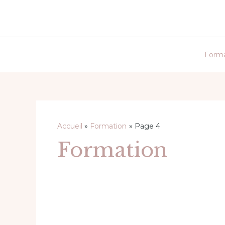
Aller
au
contenu
Forma
Pagination
d’article
Accueil
Formation
Page 4
Formation