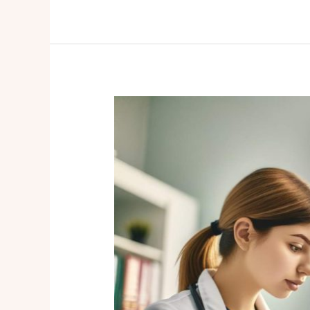
Formation
secrétaire
médicale
:
maîtriser
les
compétences
clés
pour
une
carrière
réussie