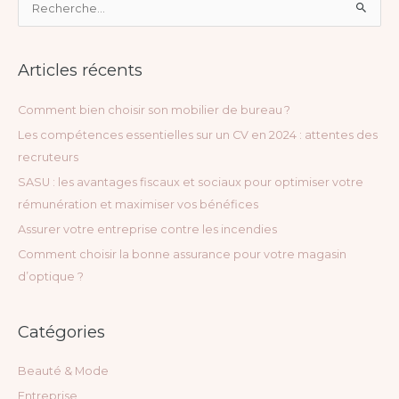
R
e
c
Articles récents
h
e
Comment bien choisir son mobilier de bureau ?
r
Les compétences essentielles sur un CV en 2024 : attentes des
c
recruteurs
h
SASU : les avantages fiscaux et sociaux pour optimiser votre
e
rémunération et maximiser vos bénéfices
r
Assurer votre entreprise contre les incendies
Comment choisir la bonne assurance pour votre magasin
:
d’optique ?
Catégories
Beauté & Mode
Entreprise