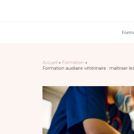
Aller
au
contenu
Forma
Accueil
Formation
Navigation
Formation auxiliaire vétérinaire : maîtriser
des
articles