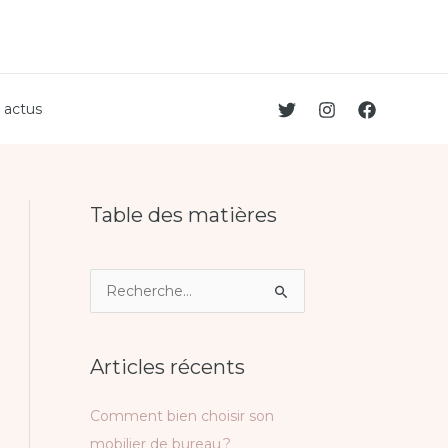
 actus
Table des matières
R
e
c
Articles récents
h
e
Comment bien choisir son
r
mobilier de bureau ?