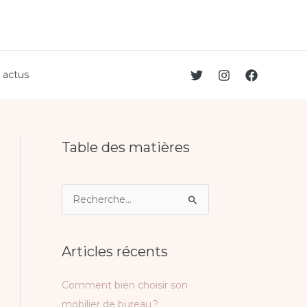
 actus
Table des matières
R
e
c
Articles récents
h
e
Comment bien choisir son
r
mobilier de bureau ?