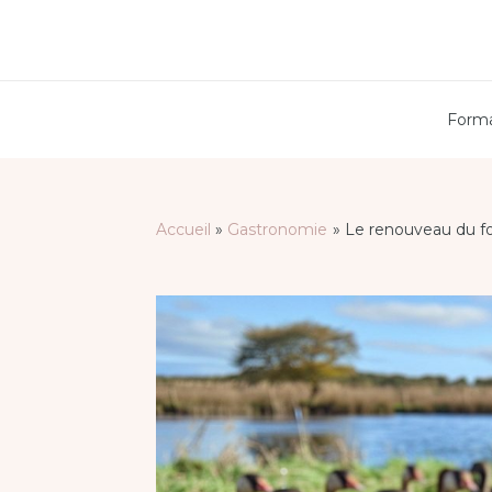
Aller
au
contenu
Forma
Accueil
Gastronomie
Le renouveau du foi
Navigation
des
articles